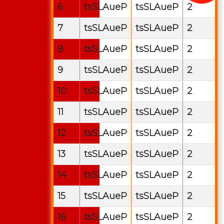
6
tsSLAueP
tsSLAueP
2
7
tsSLAueP
tsSLAueP
2
8
tsSLAueP
tsSLAueP
2
9
tsSLAueP
tsSLAueP
2
10
tsSLAueP
tsSLAueP
2
11
tsSLAueP
tsSLAueP
2
12
tsSLAueP
tsSLAueP
2
13
tsSLAueP
tsSLAueP
2
14
tsSLAueP
tsSLAueP
2
15
tsSLAueP
tsSLAueP
2
16
tsSLAueP
tsSLAueP
2