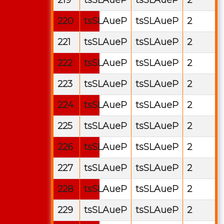
219
tsSLAueP
tsSLAueP
2
220
tsSLAueP
tsSLAueP
2
221
tsSLAueP
tsSLAueP
2
222
tsSLAueP
tsSLAueP
2
223
tsSLAueP
tsSLAueP
2
224
tsSLAueP
tsSLAueP
2
225
tsSLAueP
tsSLAueP
2
226
tsSLAueP
tsSLAueP
2
227
tsSLAueP
tsSLAueP
2
228
tsSLAueP
tsSLAueP
2
229
tsSLAueP
tsSLAueP
2