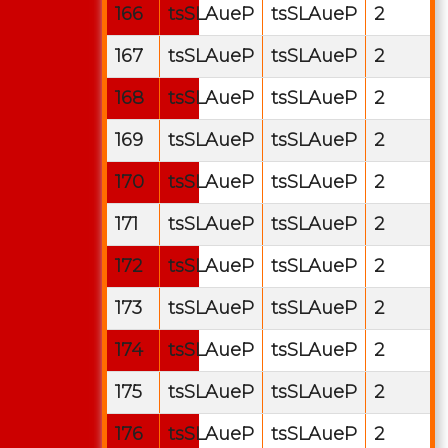
166
tsSLAueP
tsSLAueP
2
167
tsSLAueP
tsSLAueP
2
168
tsSLAueP
tsSLAueP
2
169
tsSLAueP
tsSLAueP
2
170
tsSLAueP
tsSLAueP
2
171
tsSLAueP
tsSLAueP
2
172
tsSLAueP
tsSLAueP
2
173
tsSLAueP
tsSLAueP
2
174
tsSLAueP
tsSLAueP
2
175
tsSLAueP
tsSLAueP
2
176
tsSLAueP
tsSLAueP
2