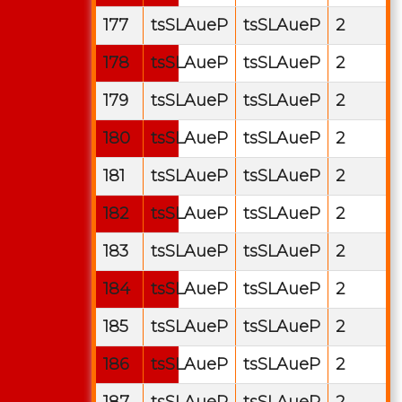
177
tsSLAueP
tsSLAueP
2
178
tsSLAueP
tsSLAueP
2
179
tsSLAueP
tsSLAueP
2
180
tsSLAueP
tsSLAueP
2
181
tsSLAueP
tsSLAueP
2
182
tsSLAueP
tsSLAueP
2
183
tsSLAueP
tsSLAueP
2
184
tsSLAueP
tsSLAueP
2
185
tsSLAueP
tsSLAueP
2
186
tsSLAueP
tsSLAueP
2