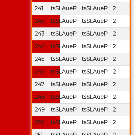
241
tsSLAueP
tsSLAueP
2
242
tsSLAueP
tsSLAueP
2
243
tsSLAueP
tsSLAueP
2
244
tsSLAueP
tsSLAueP
2
245
tsSLAueP
tsSLAueP
2
246
tsSLAueP
tsSLAueP
2
247
tsSLAueP
tsSLAueP
2
248
tsSLAueP
tsSLAueP
2
249
tsSLAueP
tsSLAueP
2
250
tsSLAueP
tsSLAueP
2