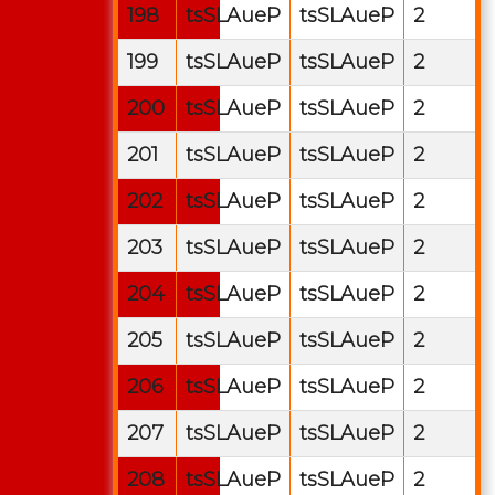
198
tsSLAueP
tsSLAueP
2
199
tsSLAueP
tsSLAueP
2
200
tsSLAueP
tsSLAueP
2
201
tsSLAueP
tsSLAueP
2
202
tsSLAueP
tsSLAueP
2
203
tsSLAueP
tsSLAueP
2
204
tsSLAueP
tsSLAueP
2
205
tsSLAueP
tsSLAueP
2
206
tsSLAueP
tsSLAueP
2
207
tsSLAueP
tsSLAueP
2
208
tsSLAueP
tsSLAueP
2