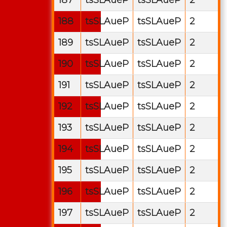
187
tsSLAueP
tsSLAueP
2
188
tsSLAueP
tsSLAueP
2
189
tsSLAueP
tsSLAueP
2
190
tsSLAueP
tsSLAueP
2
191
tsSLAueP
tsSLAueP
2
192
tsSLAueP
tsSLAueP
2
193
tsSLAueP
tsSLAueP
2
194
tsSLAueP
tsSLAueP
2
195
tsSLAueP
tsSLAueP
2
196
tsSLAueP
tsSLAueP
2
197
tsSLAueP
tsSLAueP
2