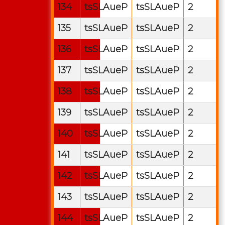
134
tsSLAueP
tsSLAueP
2
135
tsSLAueP
tsSLAueP
2
136
tsSLAueP
tsSLAueP
2
137
tsSLAueP
tsSLAueP
2
138
tsSLAueP
tsSLAueP
2
139
tsSLAueP
tsSLAueP
2
140
tsSLAueP
tsSLAueP
2
141
tsSLAueP
tsSLAueP
2
142
tsSLAueP
tsSLAueP
2
143
tsSLAueP
tsSLAueP
2
144
tsSLAueP
tsSLAueP
2