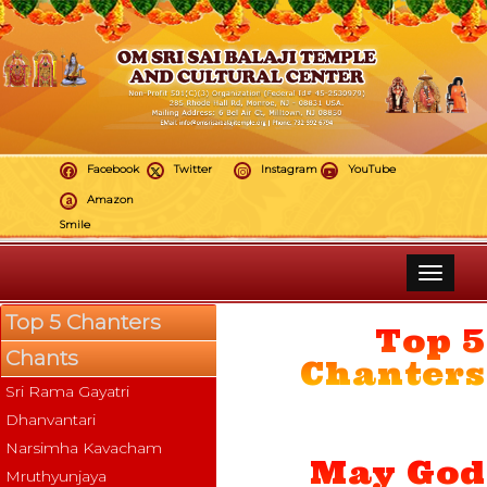
Facebook
Twitter
Instagram
YouTube
Amazon
Smile
Toggle 
Top 5 Chanters
Top 5
Chants
Chanters
Sri Rama Gayatri
Dhanvantari
Narsimha Kavacham
May God
Mruthyunjaya