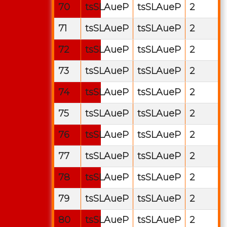
70
tsSLAueP
tsSLAueP
2
71
tsSLAueP
tsSLAueP
2
72
tsSLAueP
tsSLAueP
2
73
tsSLAueP
tsSLAueP
2
74
tsSLAueP
tsSLAueP
2
75
tsSLAueP
tsSLAueP
2
76
tsSLAueP
tsSLAueP
2
77
tsSLAueP
tsSLAueP
2
78
tsSLAueP
tsSLAueP
2
79
tsSLAueP
tsSLAueP
2
80
tsSLAueP
tsSLAueP
2