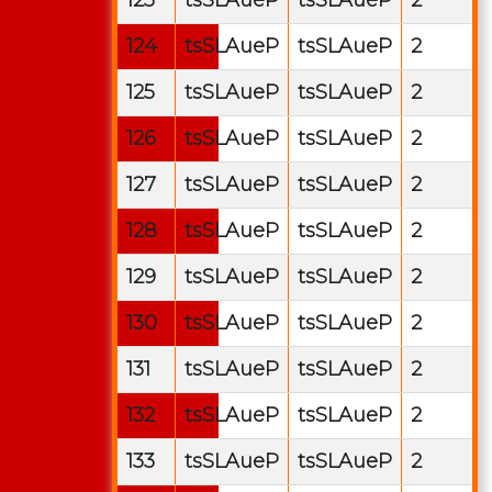
123
tsSLAueP
tsSLAueP
2
124
tsSLAueP
tsSLAueP
2
125
tsSLAueP
tsSLAueP
2
126
tsSLAueP
tsSLAueP
2
127
tsSLAueP
tsSLAueP
2
128
tsSLAueP
tsSLAueP
2
129
tsSLAueP
tsSLAueP
2
130
tsSLAueP
tsSLAueP
2
131
tsSLAueP
tsSLAueP
2
132
tsSLAueP
tsSLAueP
2
133
tsSLAueP
tsSLAueP
2