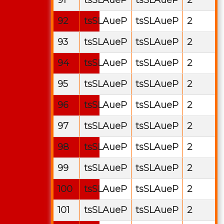
91
tsSLAueP
tsSLAueP
2
92
tsSLAueP
tsSLAueP
2
93
tsSLAueP
tsSLAueP
2
94
tsSLAueP
tsSLAueP
2
95
tsSLAueP
tsSLAueP
2
96
tsSLAueP
tsSLAueP
2
97
tsSLAueP
tsSLAueP
2
98
tsSLAueP
tsSLAueP
2
99
tsSLAueP
tsSLAueP
2
100
tsSLAueP
tsSLAueP
2
101
tsSLAueP
tsSLAueP
2