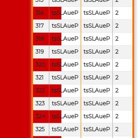
315
tsSLAueP
tsSLAueP
2
316
tsSLAueP
tsSLAueP
2
317
tsSLAueP
tsSLAueP
2
318
tsSLAueP
tsSLAueP
2
319
tsSLAueP
tsSLAueP
2
320
tsSLAueP
tsSLAueP
2
321
tsSLAueP
tsSLAueP
2
322
tsSLAueP
tsSLAueP
2
323
tsSLAueP
tsSLAueP
2
324
tsSLAueP
tsSLAueP
2
325
tsSLAueP
tsSLAueP
2