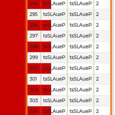
294
tsSLAueP
tsSLAueP
2
295
tsSLAueP
tsSLAueP
2
296
tsSLAueP
tsSLAueP
2
297
tsSLAueP
tsSLAueP
2
298
tsSLAueP
tsSLAueP
2
299
tsSLAueP
tsSLAueP
2
300
tsSLAueP
tsSLAueP
2
301
tsSLAueP
tsSLAueP
2
302
tsSLAueP
tsSLAueP
2
303
tsSLAueP
tsSLAueP
2
304
tsSLAueP
tsSLAueP
2