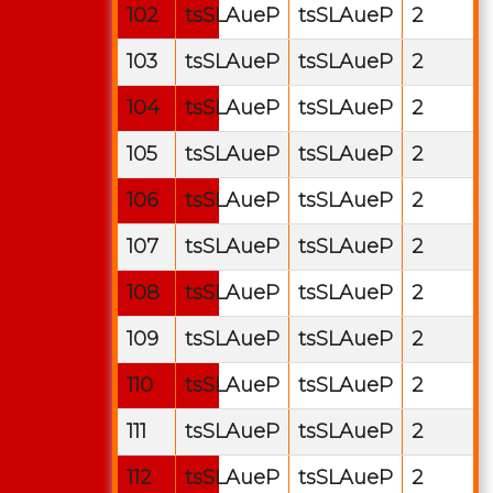
102
tsSLAueP
tsSLAueP
2
103
tsSLAueP
tsSLAueP
2
104
tsSLAueP
tsSLAueP
2
105
tsSLAueP
tsSLAueP
2
106
tsSLAueP
tsSLAueP
2
107
tsSLAueP
tsSLAueP
2
108
tsSLAueP
tsSLAueP
2
109
tsSLAueP
tsSLAueP
2
110
tsSLAueP
tsSLAueP
2
111
tsSLAueP
tsSLAueP
2
112
tsSLAueP
tsSLAueP
2